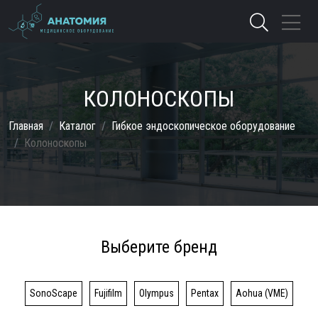
КОЛОНОСКОПЫ
Главная
Каталог
Гибкое эндоскопическое оборудование
Колоноскопы
Выберите бренд
SonoScape
Fujifilm
Olympus
Pentax
Aohua (VME)