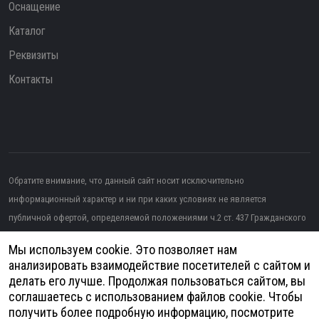
Оснащение
Каталог
Реквизиты
Контакты
Обратите внимание, что данный сайт носит исключительно
информационный характер и ни при каких условиях не является
публичной офертой, определяемой положениями ч.2 ст. 437 Гражданского
кодекса РФ.
Мы используем cookie. Это позволяет нам
Изображение от topntp26
на Freepik
анализировать взаимодействие посетителей с сайтом и
делать его лучше. Продолжая пользоваться сайтом, вы
Политика конфиденциальности
соглашаетесь с использованием файлов cookie. Чтобы
получить более подробную информацию, посмотрите
Согласие на обработку персональных данных