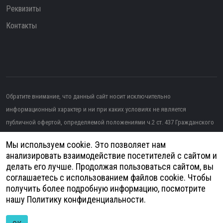
Реквизиты
Контакты
Обратите внимание, что данный сайт носит исключительно
информационный характер и ни при каких условиях не является
публичной офертой, определяемой положениями ч.2 ст. 437 Гражданского
кодекса РФ.
Мы используем cookie. Это позволяет нам
Изображение от topntp26
на Freepik
анализировать взаимодействие посетителей с сайтом и
делать его лучше. Продолжая пользоваться сайтом, вы
Политика конфиденциальности
соглашаетесь с использованием файлов cookie. Чтобы
получить более подробную информацию, посмотрите
Согласие на обработку персональных данных
нашу
Политику конфиденциальности
.
© 2026
Анатомия - Медицинское оборудование | Разработка и продвижение
сайтов -
DUKiS