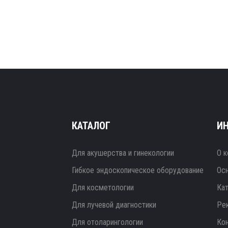
КАТАЛОГ
И
Для акушерства и гинекологии
О к
Гибкое эндоскопическое оборудование
Ос
Для косметологии
Ка
Для лучевой диагностики
Ре
Для отоларингологии
Ко