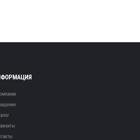
НФОРМАЦИЯ
омпании
нащение
талог
квизиты
нтакты