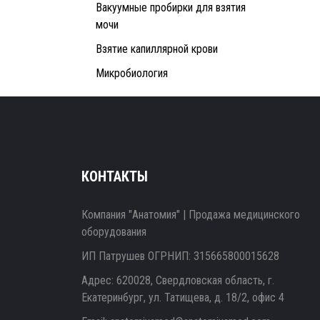
Вакуумные пробирки для взятия
мочи
Взятие капиллярной крови
Микробиология
КОНТАКТЫ
Компания "Анатомия" | Продажа медицинского
оборудования
ИП Патрушев ОГРНИП: 315665800015628
Адрес: 620028, Свердловская область, г.
Екатеринбург, ул. Татищева, д. 18/2, офис 4