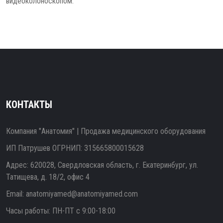
видеоколоноскопом.
КОНТАКТЫ
Компания "Анатомия" | Продажа медицинского оборудования
ИП Патрушев ОГРНИП: 315665800015628
Адрес: 620028, Свердловская область, г. Екатеринбург, ул.
Татищева, д. 18/2, офис 4
Email:
anatomiyamed@anatomiyamed.com
Часы работы: ПН-ПТ с 9:00-18:00