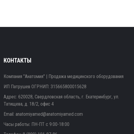
КОНТАКТЫ
Компания "Анатомия" | Продажа медицинского оборудования
ИП Патрушев ОГРНИП: 315665800015628
Адрес: 620028, Свердловская область, г. Екатеринбург, ул.
Татищева, д. 18/2, офис 4
Email:
anatomiyamed@anatomiyamed.com
Часы работы: ПН-ПТ с 9:00-18:00