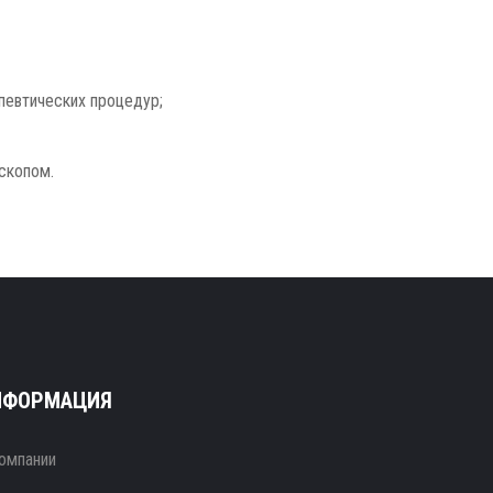
певтических процедур;
скопом.
НФОРМАЦИЯ
омпании