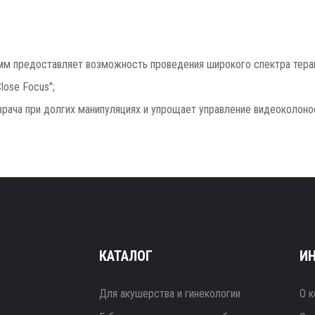
мм предоставляет возможность проведения широкого спектра тера
lose Focus";
врача при долгих манипуляциях и упрощает управление видеоколоно
КАТАЛОГ
И
Для акушерства и гинекологии
О к