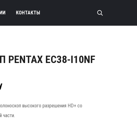
ИИ
КОНТАКТЫ
 PENTAX EC38-I10NF
у
колоноскоп высокого разрешения HD+ со
 части.