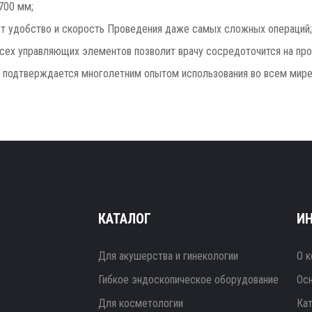
700 мм;
ют удобство и скорость Проведения даже самых сложных операций;
сех управляющих элементов позволит врачу сосредоточится на пр
 подтверждается многолетним опытом использования во всем мире
КАТАЛОГ
И
Для акушерства и гинекологии
О к
Гибкое эндоскопическое оборудование
Ос
Для косметологии
Ка