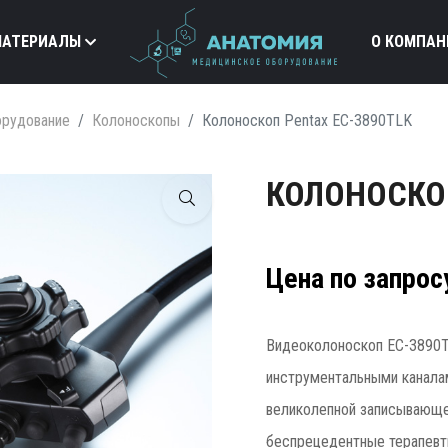
МАТЕРИАЛЫ
О КОМПАН
орудование
Колоноскопы
Колоноскоп Pentax EC-3890TLK
КОЛОНОСКОП
Цена по запрос
Видеоколоноскоп EC-3890T
инструментальными каналам
великолепной записывающе
беспрецедентные терапевти