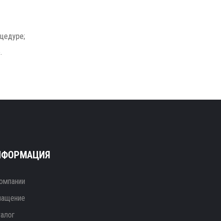
оцедуре;
.
НФОРМАЦИЯ
омпании
нащение
талог