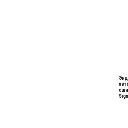
Энд
авт
сши
Sign