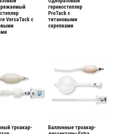
азовый
Одноразовый
аряжаемый
герниостеплер
остеплер
ProTack с
ire VersaTack с
титановыми
овыми
скрепками
ами
нный троакар-
Баллонные троакар-
ктор
диссекторы Extra