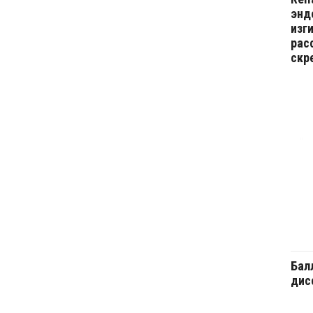
энд
изг
рас
скр
Бал
дис