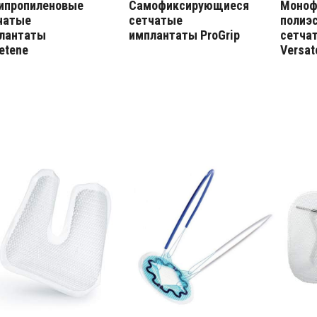
ипропиленовые
Самофиксирующиеся
Моноф
чатые
сетчатые
полиэ
лантаты
имплантаты ProGrip
сетча
etene
Versat