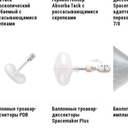
оскопический
Absorba Tack с
Spacem
ибаемый с
рассасывающимися
адапт
сасывающимися
скрепками
перех
епками
7/8
лонные троакар-
Баллонные троакар-
Биоло
секторы PDB
диссекторы
имплан
Spacemaker Plus