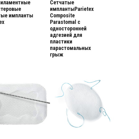
иламентные
Сетчатые
стеровые
имплантыParietex
тые импланты
Composite
ex
Parastomal с
односторонней
адгезией для
пластики
парастомальных
грыж