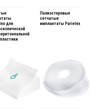
тые
Полиэстеровые
нтаты
сетчатые
ex для
имплантаты Parietex
оскопической
перитонеальной
опластики