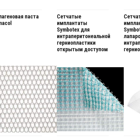
лагеновая паста
Сетчатые
Сетча
macol
имплантаты
импла
Symbotex для
Symbot
интраперитонеальной
лапар
герниопластики
интра
открытым доступом
герни