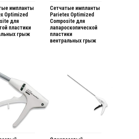
тые импланты
Сетчатые импланты
ex Optimized
Parietex Optimized
ite для
Composite для
той пластики
лапароскопической
альных грыж
пластики
вентральных грыж