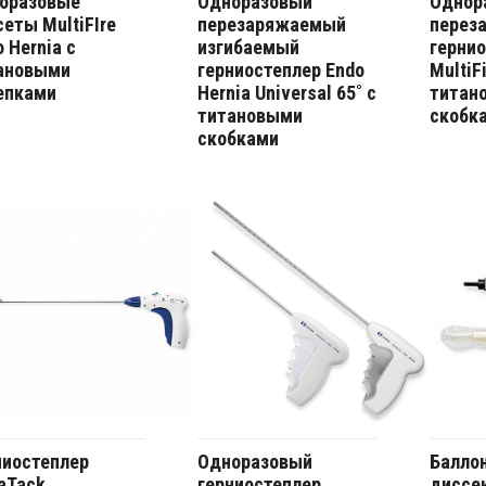
оразовые
Одноразовый
Однор
сеты MultiFIre
перезаряжаемый
перез
 Hernia с
изгибаемый
герни
ановыми
герниостеплер Endo
MultiF
епками
Hernia Universal 65˚ с
титан
титановыми
скобк
скобками
ниостеплер
Одноразовый
Балло
iaTack
герниостеплер
диссе