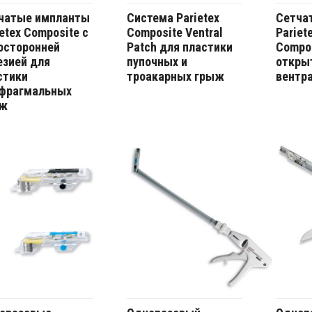
чатые импланты
Система Parietex
Сетча
etex Composite с
Composite Ventral
Pariet
осторонней
Patch для пластики
Compos
езией для
пупочных и
откры
стики
троакарных грыж
вентр
фрагмальных
ыж