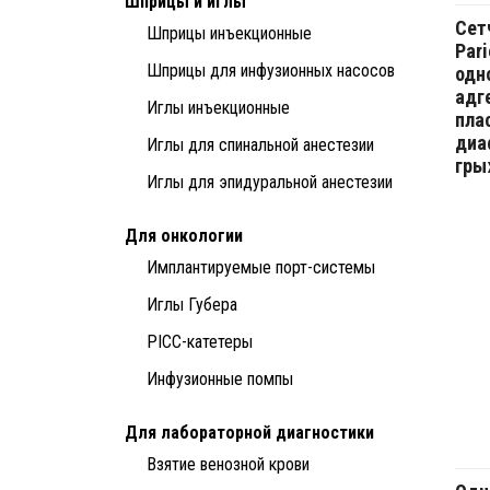
Шприцы и иглы
Сет
Шприцы инъекционные
Pari
Шприцы для инфузионных насосов
одн
адг
Иглы инъекционные
пла
диа
Иглы для спинальной анестезии
гр
Иглы для эпидуральной анестезии
Для онкологии
Имплантируемые порт-системы
Иглы Губера
PICC-катетеры
Инфузионные помпы
Для лабораторной диагностики
Взятие венозной крови