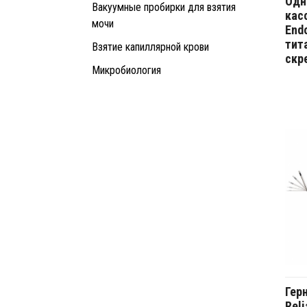
Одн
Вакуумные пробирки для взятия
кас
мочи
Endo
тит
Взятие капиллярной крови
скр
Микробиология
Гер
Rel