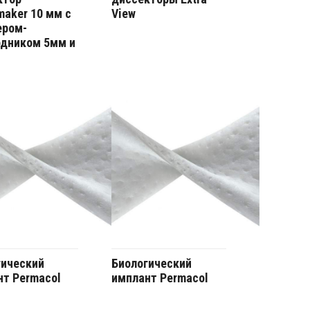
aker 10 мм с
View
ером-
одником 5мм и
гический
Биологический
т Permacol
имплант Permacol