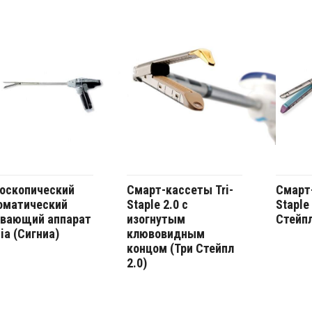
оскопический
Смарт-кассеты Tri-
Смарт-
оматический
Staple 2.0 с
Staple 
вающий аппарат
изогнутым
Стейпл
ia (Сигниа)
клювовидным
концом (Три Стейпл
2.0)