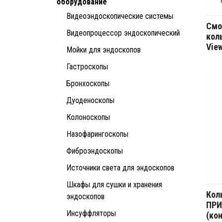
оборудование
Видеоэндоскопические системы
Смо
Видеопроцессор эндоскопический
кол
Vie
Мойки для эндоскопов
Гастроскопы
Бронхоскопы
Дуоденоскопы
Колоноскопы
Назофарингоскопы
Фиброэндоскопы
Источники света для эндоскопов
Шкафы для сушки и хранения
Кол
эндоскопов
ПРИ
Инсуффляторы
(ко