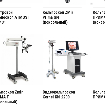
тровой
Кольпоскоп ZMir
Кольпо
ьпоскоп ATMOS I
Prima GN
ПРИМА
w 31
(консольный)
(конс
ьпоскоп Zmir
Видеокольпоскоп
Кольпо
МА Г
Kernel KN-2200
ПРИМА
нсольный)