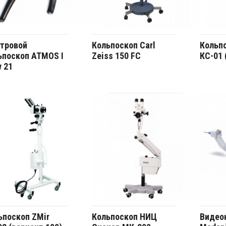
тровой
Кольпоскоп Carl
Кольпо
ьпоскоп ATMOS I
Zeiss 150 FC
КС-01 
w 21
ьпоскоп ZMir
Кольпоскоп НИЦ
Видео