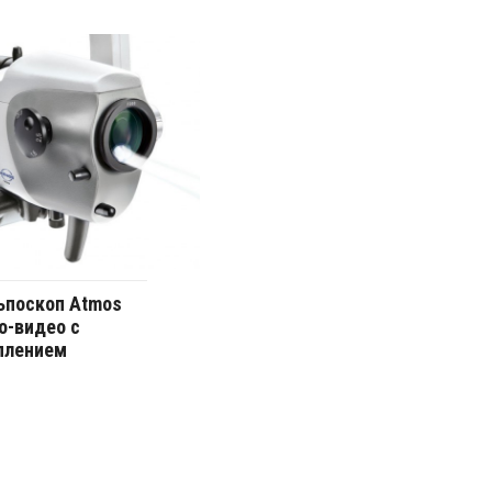
ьпоскоп Atmos
о-видео с
плением