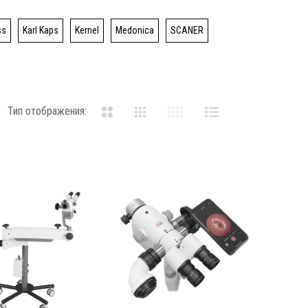
ss
Karl Kaps
Kernel
Medonica
SCANER
Тип отображения: