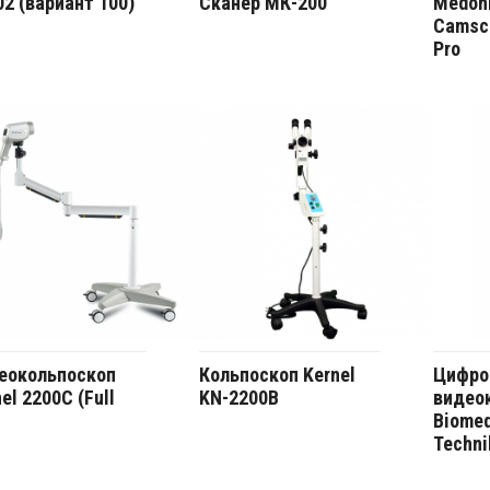
02 (вариант 100)
Сканер МК-200
Medoni
Camsc
Pro
еокольпоскоп
Кольпоскоп Kernel
Цифро
el 2200C (Full
KN-2200B
видео
Biomed
Techni