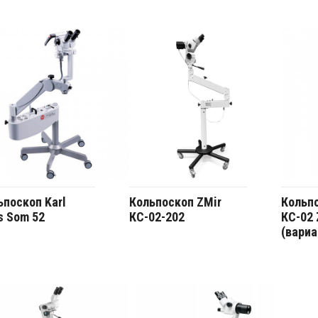
ьпоскоп Karl
Кольпоскоп ZMir
Кольпо
s Som 52
КС-02-202
КС-02
(вариа