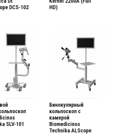
ca Dr.
Kernel 2200A (Full
ope DCS-102
HD)
вой
Бинокулярный
кольпоскоп
кольпоскоп с
icinos
камерой
ka SLV-101
Biomedicinos
Technika ALScope