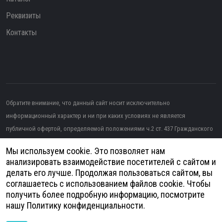
Реквизиты
Контакты
Обратите внимание, что данный сайт носит исключительно
информационный характер и ни при каких условиях не является
публичной офертой, определяемой положениями ч.2 ст. 437 Гражданского
кодекса РФ.
Мы используем cookie. Это позволяет нам
Изображение от topntp26
на Freepik
анализировать взаимодействие посетителей с сайтом и
делать его лучше. Продолжая пользоваться сайтом, вы
Политика конфиденциальности
соглашаетесь с использованием файлов cookie. Чтобы
получить более подробную информацию, посмотрите
Согласие на обработку персональных данных
нашу
Политику конфиденциальности
.
© 2026
Анатомия - Медицинское оборудование | Разработка и продвижение