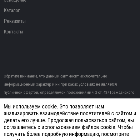
Каталог
Реквизиты
Контакты
Обратите внимание, что данный сайт носит исключительно
информационный характер и ни при каких условиях не является
публичной офертой, определяемой положениями ч.2 ст. 437 Гражданского
кодекса РФ.
Мы используем cookie. Это позволяет нам
Изображение от topntp26
на Freepik
анализировать взаимодействие посетителей с сайтом и
делать его лучше. Продолжая пользоваться сайтом, вы
Политика конфиденциальности
соглашаетесь с использованием файлов cookie. Чтобы
получить более подробную информацию, посмотрите
Согласие на обработку персональных данных