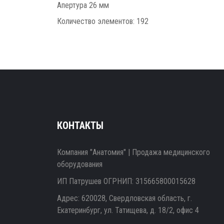
Апертура 26 мм
Количество элементов: 192
КОНТАКТЫ
Компания "Анатомия" | Продажа медицинского
оборудования
ИП Патрушев ОГРНИП: 315665800015628
Адрес: 620028, Свердловская область, г.
Екатеринбург, ул. Татищева, д. 18/2, офис 4