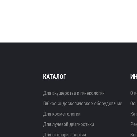
КАТАЛОГ
И
Для акушерства и гинекологии
О к
Гибкое эндоскопическое оборудование
Ос
Для косметологии
Ка
Для лучевой диагностики
Ре
Для отоларингологии
Ко