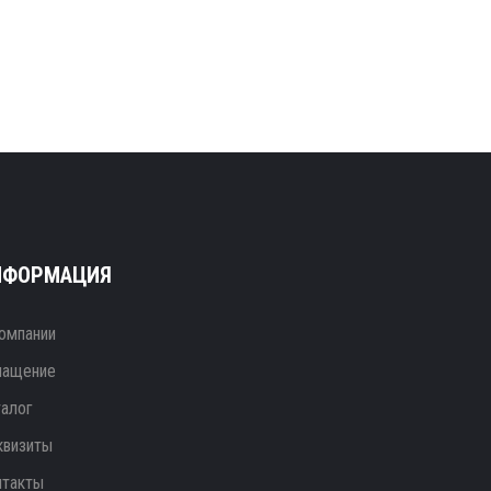
НФОРМАЦИЯ
омпании
нащение
талог
квизиты
нтакты