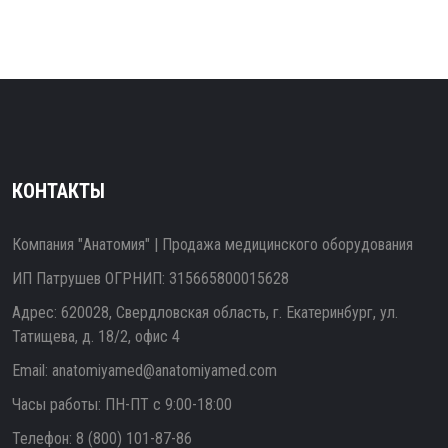
КОНТАКТЫ
Компания "Анатомия" | Продажа медицинского оборудования
ИП Патрушев ОГРНИП: 315665800015628
Адрес: 620028, Свердловская область, г. Екатеринбург, ул.
Татищева, д. 18/2, офис 4
Email:
anatomiyamed@anatomiyamed.com
Часы работы: ПН-ПТ с 9:00-18:00
Телефон:
8 (800) 101-87-86