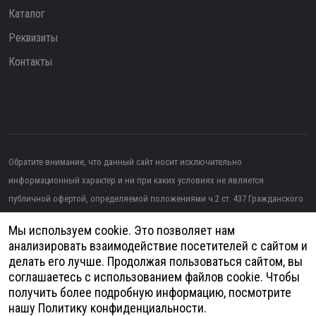
Каталог
Реквизиты
Контакты
Обратите внимание, что данный сайт носит исключительно
информационный характер и ни при каких условиях не является
публичной офертой, определяемой положениями ч.2 ст. 437 Гражданского
кодекса РФ.
Мы используем cookie. Это позволяет нам
Изображение от topntp26
на Freepik
анализировать взаимодействие посетителей с сайтом и
делать его лучше. Продолжая пользоваться сайтом, вы
Политика конфиденциальности
соглашаетесь с использованием файлов cookie. Чтобы
получить более подробную информацию, посмотрите
Согласие на обработку персональных данных
нашу
Политику конфиденциальности
.