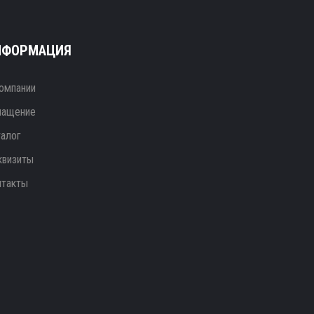
НФОРМАЦИЯ
омпании
нащение
талог
квизиты
нтакты