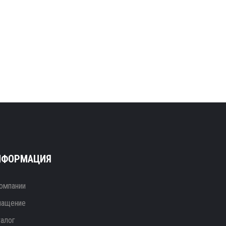
НФОРМАЦИЯ
омпании
нащение
талог