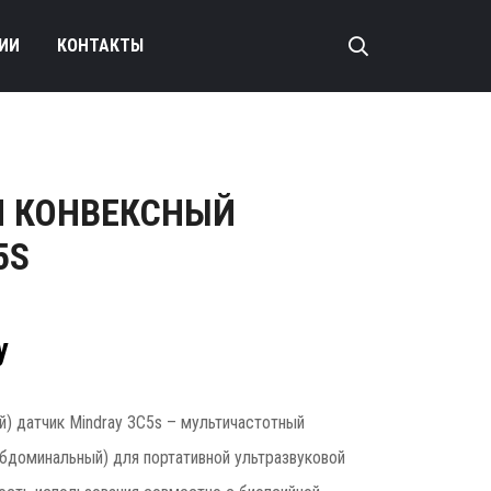
ИИ
КОНТАКТЫ
И КОНВЕКСНЫЙ
5S
у
й) датчик Mindray 3С5s – мультичастотный
бдоминальный) для портативной ультразвуковой