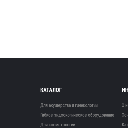
КАТАЛОГ
И
Для акушерства и гинекологии
О к
Гибкое эндоскопическое оборудование
Ос
Для косметологии
Ка