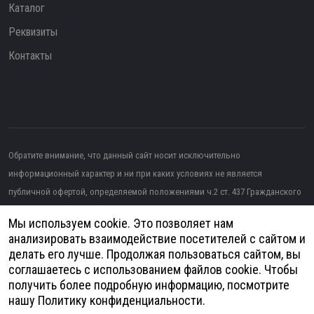
Каталог
Реквизиты
Контакты
Обратите внимание, что данный сайт носит исключительно
информационный характер и ни при каких условиях не является
публичной офертой, определяемой положениями ч.2 ст. 437 Гражданского
кодекса РФ.
Мы используем cookie. Это позволяет нам
Изображение от topntp26
на Freepik
анализировать взаимодействие посетителей с сайтом и
делать его лучше. Продолжая пользоваться сайтом, вы
Политика конфиденциальности
соглашаетесь с использованием файлов cookie. Чтобы
получить более подробную информацию, посмотрите
Согласие на обработку персональных данных
нашу
Политику конфиденциальности
.