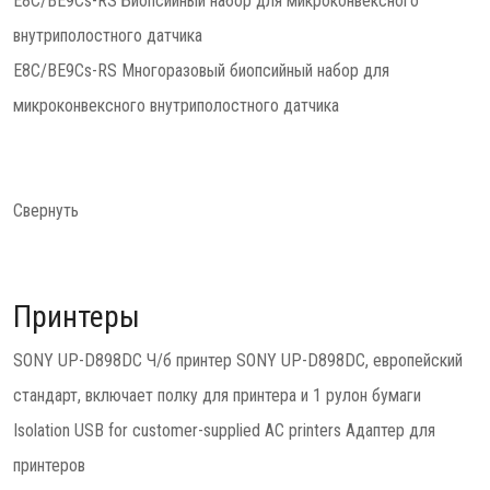
E8C/BE9Cs-RS Биопсийный набор для микроконвексного
внутриполостного датчика
E8C/BE9Cs-RS Многоразовый биопсийный набор для
микроконвексного внутриполостного датчика
Свернуть
Принтеры
SONY UP-D898DC Ч/б принтер SONY UP-D898DC, европейский
стандарт, включает полку для принтера и 1 рулон бумаги
Isolation USB for customer-supplied AC printers Адаптер для
принтеров