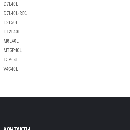
D7L40L
D7L40L-REC
D8L50L
D12L40L
M8L40L
MT5P48L
T5P64L
V4C40L
КОНТАКТЫ