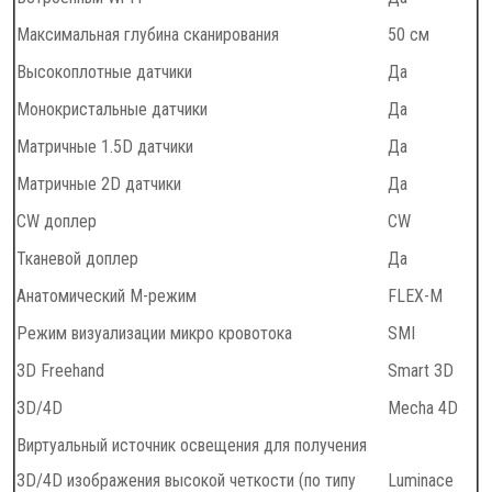
Максимальная глубина сканирования
50 см
Высокоплотные датчики
Да
Монокристальные датчики
Да
Матричные 1.5D датчики
Да
Матричные 2D датчики
Да
CW доплер
CW
Тканевой доплер
Да
Анатомический М-режим
FLEX-M
Режим визуализации микро кровотока
SMI
3D Freehand
Smart 3D
3D/4D
Mecha 4D
Виртуальный источник освещения для получения
3D/4D изображения высокой четкости (по типу
Luminace