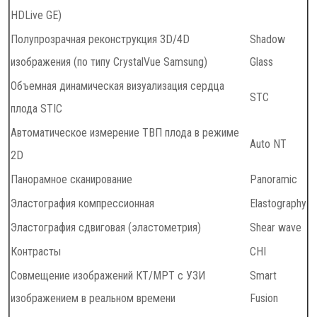
HDLive GE)
Полупрозрачная реконструкция 3D/4D
Shadow
изображения (по типу CrystalVue Samsung)
Glass
Объемная динамическая визуализация сердца
STC
плода STIC
Автоматическое измерение ТВП плода в режиме
Auto NT
2D
Панорамное сканирование
Panoramic
Эластография компрессионная
Elastography
Эластография сдвиговая (эластометрия)
Shear wave
Контрасты
CHI
Совмещение изображений КТ/МРТ с УЗИ
Smart
изображением в реальном времени
Fusion