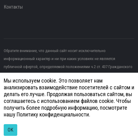
Контакты
Обратите внимание, что данный сайт носит исключительно
информационный характер и ни при каких условиях не является
публичной офертой, определяемой положениями ч.2 ст. 437 Гражданского
кодекса РФ.
Мы используем cookie. Это позволяет нам
Изображение от topntp26
на Freepik
анализировать взаимодействие посетителей с сайтом и
делать его лучше. Продолжая пользоваться сайтом, вы
Политика конфиденциальности
соглашаетесь с использованием файлов cookie. Чтобы
получить более подробную информацию, посмотрите
Согласие на обработку персональных данных
нашу
Политику конфиденциальности
.
© 2026
Анатомия - Медицинское оборудование | Разработка и продвижение
сайтов -
DUKiS
OK