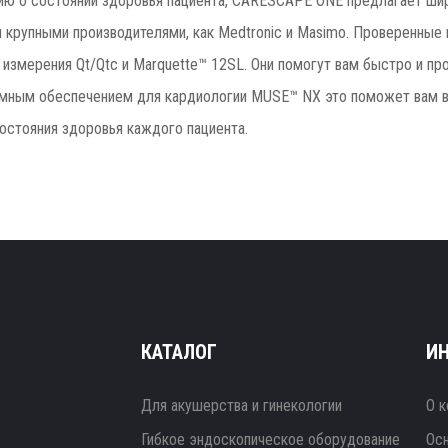
ию о состоянии здоровья пациента, CARESCAPE ONE предлагает шир
и крупными производителями, как Medtronic и Masimo. Проверенные
измерения Qt/Qtc и Marquette™ 12SL. Они помогут вам быстро и п
ммным обеспечением для кардиологии MUSE™ NX это поможет вам в
остояния здоровья каждого пациента.
КАТАЛОГ
И
Для акушерства и гинекологии
О к
Гибкое эндоскопическое оборудование
Ос