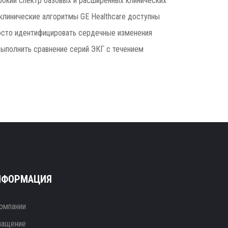
окий спектр базовых и расширенных клинических
 клинические алгоритмы GE Healthcare доступны
росто идентифицировать сердечные изменения
ыполнить сравнение серий ЭКГ с течением
НФОРМАЦИЯ
омпании
нащение