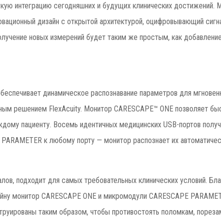
егкую интеграцию сегодняшних и будущих клинических достижений
новационный дизайн с открытой архитектурой, оцифровывающий сигн
олучение новых измерений будет таким же простым, как добавлени
беспечивает динамическое распознавание параметров для мгновенно
щным решением FlexAcuity. Монитор CARESCAPE™ ONE позволяет быс
ждому пациенту. Восемь идентичных медицинских USB-портов получ
PARAMETER к любому порту — монитор распознает их автоматичес
алов, подходит для самых требовательных клинических условий. Бл
айну монитор CARESCAPE ONE и микромодули CARESCAPE PARAMETE
руированы таким образом, чтобы противостоять поломкам, пореза