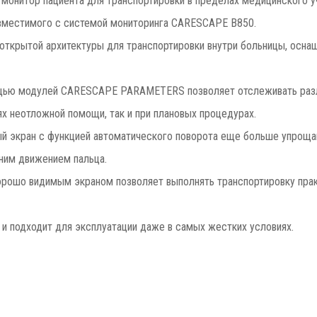
монитор пациента для транспортировки в пределах медицинского у
вместимого с системой мониторинга CARESCAPE B850.
 открытой архитектуры для транспортировки внутри больницы, ос
щью модулей CARESCAPE PARAMETERS позволяет отслеживать разл
х неотложной помощи, так и при плановых процедурах.
ый экран с функцией автоматического поворота еще больше упрощ
ним движением пальца.
орошо видимым экраном позволяет выполнять транспортировку пра
 и подходит для эксплуатации даже в самых жестких условиях.