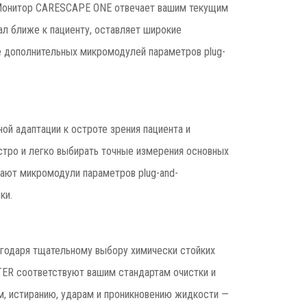
. Монитор CARESCAPE ONE отвечает вашим текущим
ал ближе к пациенту, оставляет широкие
е дополнительных микромодулей параметров plug-
й адаптации к остроте зрения пациента и
тро и легко выбирать точные измерения основных
ают микромодули параметров plug-and-
ки.
агодаря тщательному выбору химически стойких
R соответствуют вашим стандартам очистки и
м, истиранию, ударам и проникновению жидкости —