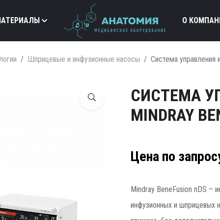
МАТЕРИАЛЫ
О КОМПАН
логии
Шприцевые и инфузионные насосы
Система управления 
СИСТЕМА У
MINDRAY BE
Цена по запрос
Mindray BeneFusion nDS – 
инфузионных и шприцевых н