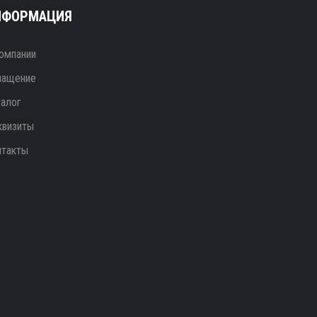
НФОРМАЦИЯ
омпании
нащение
талог
квизиты
нтакты