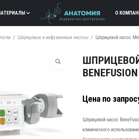
МАТЕРИАЛЫ
О КОМПАН
логии
Шприцевые и инфузионные насосы
Шприцевой насос Min
ШПРИЦЕВОЙ
BENEFUSION
Цена по запрос
Шприцевой насос BeneFusi
клинического использовани