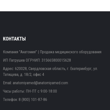
КОНТАКТЫ
Компания "Анатомия" | Продажа медицинского оборудования
ИП Патрушев ОГРНИП: 315665800015628
Адрес: 620028, Свердловская область, г. Екатеринбург, ул.
Татищева, д. 18/2, офис 4
Email:
anatomiyamed@anatomiyamed.com
Часы работы: ПН-ПТ с 9:00-18:00
Телефон:
8 (800) 101-87-86