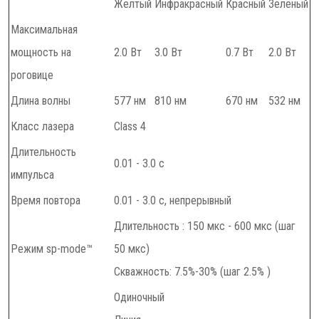
Желтый
Инфракрасный
Красный
Зеленый
Максимальная
мощность на
2.0 Вт
3.0 Вт
0.7 Вт
2.0 Вт
роговице
Длина волны
577 нм
810 нм
670 нм
532 нм
Класс лазера
Class 4
Длительность
0.01 - 3.0 с
импульса
Время повтора
0.01 - 3.0 с, непрерывный
Длительность : 150 мкс - 600 мкс (шаг
Режим sp-mode™
50 мкс)
Скважность: 7.5%-30% (шаг 2.5% )
Одиночный