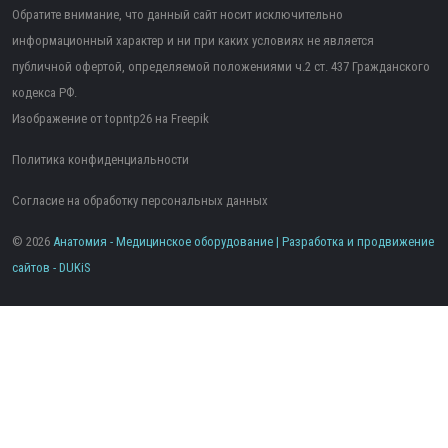
Обратите внимание, что данный сайт носит исключительно
информационный характер и ни при каких условиях не является
публичной офертой, определяемой положениями ч.2 ст. 437 Гражданского
кодекса РФ.
Изображение от topntp26
на Freepik
Политика конфиденциальности
Согласие на обработку персональных данных
© 2026
Анатомия - Медицинское оборудование | Разработка и продвижение
сайтов -
DUKiS