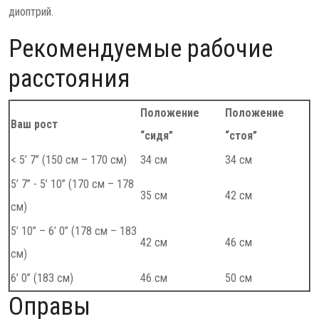
диоптрий.
Рекомендуемые рабочие
расстояния
Положение
Положение
Ваш рост
“сидя”
“стоя”
< 5’ 7” (150 см – 170 см)
34 см
34 см
5’ 7” - 5’ 10” (170 см – 178
35 см
42 см
см)
5’ 10” – 6’ 0” (178 см – 183
42 см
46 см
см)
6’ 0” (183 см)
46 см
50 см
Оправы