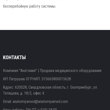
бесперебойную работу системы.
КОНТАКТЫ
Компания "Анатомия" | Продажа медицинского оборудования
ИП Патрушев ОГРНИП: 315665800015628
Адрес: 620028, Свердловская область, г. Екатеринбург, ул.
Татищева, д. 18/2, офис 4
Email:
anatomiyamed@anatomiyamed.com
Часы работы: ПН-ПТ с 9:00-18:00