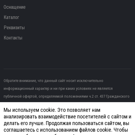
Оснащение
Каталог
Реквизиты
Контакты
Обратите внимание, что данный сайт носит исключительно
информационный характер и ни при каких условиях не является
публичной офертой, определяемой положениями ч.2 ст. 437 Гражданского
кодекса РФ.
Мы используем cookie. Это позволяет нам
Изображение от topntp26
на Freepik
анализировать взаимодействие посетителей с сайтом и
делать его лучше. Продолжая пользоваться сайтом, вы
Политика конфиденциальности
соглашаетесь с использованием файлов cookie. Чтобы