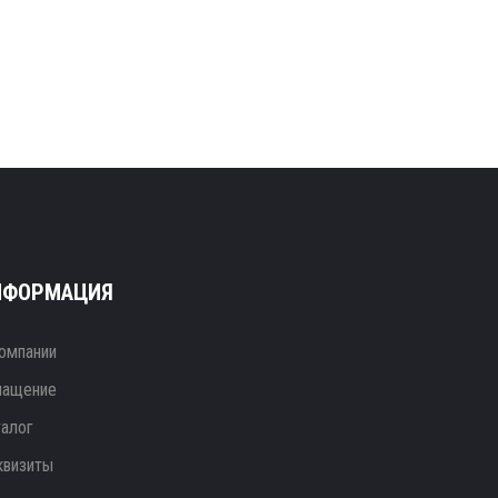
НФОРМАЦИЯ
омпании
нащение
талог
квизиты