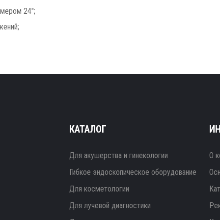
мером 24″;
жений;
КАТАЛОГ
И
Для акушерства и гинекологии
О к
Гибкое эндоскопическое оборудование
Ос
Для косметологии
Ка
Для лучевой диагностики
Ре