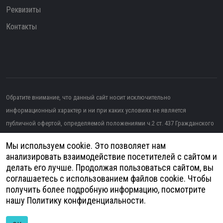
Реквизиты
Контакты
Обратите внимание, что данный сайт носит исключительно
информационный характер и ни при каких условиях не является
публичной офертой, определяемой положениями ч.2 ст. 437 Гражданского
кодекса РФ.
Мы используем cookie. Это позволяет нам
Изображение от topntp26
на Freepik
анализировать взаимодействие посетителей с сайтом и
делать его лучше. Продолжая пользоваться сайтом, вы
Политика конфиденциальности
соглашаетесь с использованием файлов cookie. Чтобы
получить более подробную информацию, посмотрите
Согласие на обработку персональных данных
нашу
Политику конфиденциальности
.
© 2026
Анатомия - Медицинское оборудование | Разработка и продвижение