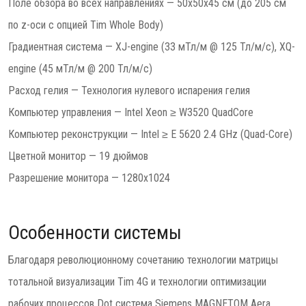
Поле обзора во всех направлениях — 50х50х45 см (до 205 см
по z-оси с опцией Tim Whole Body)
Градиентная система — XJ-engine (33 мТл/м @ 125 Тл/м/с), XQ-
engine (45 мТл/м @ 200 Тл/м/с)
Расход гелия — Технология нулевого испарения гелия
Компьютер управления — Intel Xeon ≥ W3520 QuadCore
Компьютер реконструкции — Intel ≥ E 5620 2.4 GHz (Quad-Core)
Цветной монитор — 19 дюймов
Разрешение монитора — 1280х1024
Особенности системы
Благодаря революционному сочетанию технологии матрицы
тотальной визуализации Tim 4G и технологии оптимизации
рабочих процессов Dot система Siemens MAGNETOM Aera