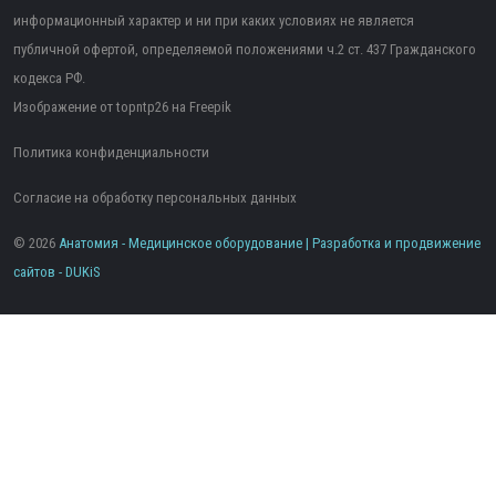
информационный характер и ни при каких условиях не является
публичной офертой, определяемой положениями ч.2 ст. 437 Гражданского
кодекса РФ.
Изображение от topntp26
на Freepik
Политика конфиденциальности
Согласие на обработку персональных данных
© 2026
Анатомия - Медицинское оборудование | Разработка и продвижение
сайтов -
DUKiS