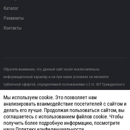
Каталог
Реквизиты
Контакты
Обратите внимание, что данный сайт носит исключительно
информационный характер и ни при каких условиях не является
публичной офертой, определяемой положениями ч.2 ст. 437 Гражданского
кодекса РФ.
Мы используем cookie. Это позволяет нам
Изображение от topntp26
на Freepik
анализировать взаимодействие посетителей с сайтом и
делать его лучше. Продолжая пользоваться сайтом, вы
Политика конфиденциальности
соглашаетесь с использованием файлов cookie. Чтобы
получить более подробную информацию, посмотрите
Согласие на обработку персональных данных
нашу
Политику конфиденциальности
.