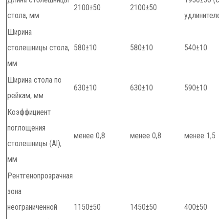
2100±50
2100±50
стола, мм
удлинител
Ширина
столешницы стола,
580±10
580±10
540±10
мм
Ширина стола по
630±10
630±10
590±10
рейкам, мм
Коэффициент
поглощения
менее 0,8
менее 0,8
менее 1,5
столешницы (Al),
мм
Рентгенопрозрачная
зона
неограниченной
1150±50
1450±50
400±50