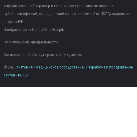
информационный характер и ни при каких условиях не является
публичной офертой, определяемой положениями ч.2 ст. 437 Гражданского
кодекса РФ.
Изображение от topntp26
на Freepik
Политика конфиденциальности
Согласие на обработку персональных данных
© 2026
Анатомия - Медицинское оборудование | Разработка и продвижение
сайтов -
DUKiS