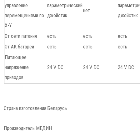
управление
параметрический
параметри
нет
перемещениями по
джойстик
джойстик
X-Y
От сети питания
есть
есть
есть
От АК батареи
есть
есть
есть
Питающее
напряжение
24 V DC
24 V DC
24 V DC
приводов
Страна изготовления Беларусь
Производитель МЕДИН