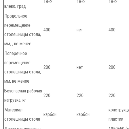
18±2
18±2
18±2
влево, град
Продольное
перемещение
400
нет
400
столешницы стола,
мм, , не менее
Поперечное
перемещение
200
нет
200
столешницы стола,
мм, не менее
Безопасная рабочая
220
220
220
нагрузка, кг
Материал
конструкц
карбон
карбон
столешницы стола
пластик
Длина столешницы
1950±50 (