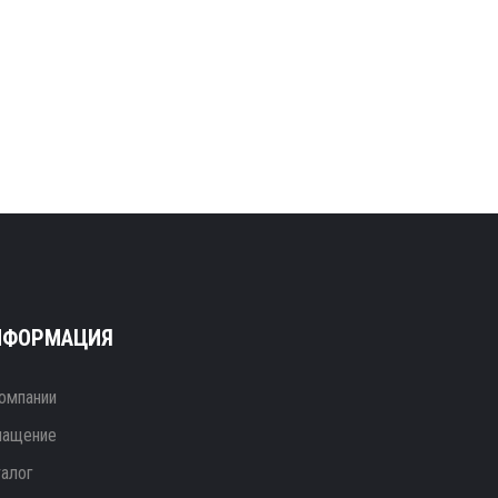
НФОРМАЦИЯ
омпании
нащение
талог