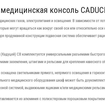
 медицинская консоль CADUCE
дицинских газов, электропитания и освещения. В зависимости от п
торые могут вращаться как вокруг своей оси или относительно оси
ря продуманной конструкции подвесная система обеспечивает раци
(Кадуцей) CB комплектуется универсальными разъемами быстрого 
мами заземления, штангами и рельсами для крепления навесного о
 оснащена светильниками прямого, непрямого освещения в горизон
льного медицинского оборудования шкаф может быть доукомплекто
мозной системой, выдвижными ящиками и/или медицинскими рельсам
авливается из алюминия с полиэстеровым порошковым покрытием. К