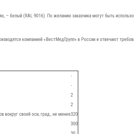
х, – белый (RAL 9016). По желанию заказчика могут быть использо
изводятся компанией «ВестМедГрупп» в России и отвечают требов
-
-
2
2
в вокруг своей оси, град., не менее
320
300
30