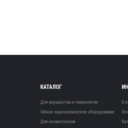
КАТАЛОГ
И
Для акушерства и гинекологии
О к
Гибкое эндоскопическое оборудование
Ос
Для косметологии
Ка