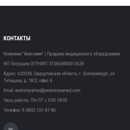
КОНТАКТЫ
Компания "Анатомия" | Продажа медицинского оборудования
ИП Патрушев ОГРНИП: 315665800015628
Адрес: 620028, Свердловская область, г. Екатеринбург, ул.
Татищева, д. 18/2, офис 4
Email:
anatomiyamed@anatomiyamed.com
Часы работы: ПН-ПТ с 9:00-18:00
Телефон:
8 (800) 101-87-86