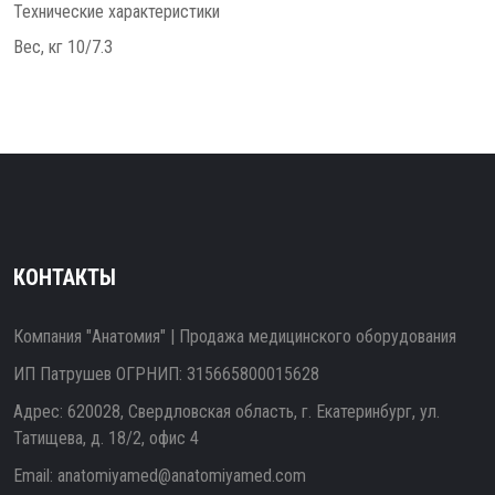
Технические характеристики
Вес, кг 10/7.3
КОНТАКТЫ
Компания "Анатомия" | Продажа медицинского оборудования
ИП Патрушев ОГРНИП: 315665800015628
Адрес: 620028, Свердловская область, г. Екатеринбург, ул.
Татищева, д. 18/2, офис 4
Email:
anatomiyamed@anatomiyamed.com