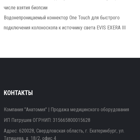
числе взятия биопсии
Водонепроницаемый коннектор One Touch для быстрого
подключения колоноскопа к источнику света EVIS EXERA III
КОНТАКТЫ
Компания "Анатомия" | Продажа медицинского оборудования
ИП Патрушев ОГРНИП: 315665800015628
Адрес: 620028, Свердловская область, г. Екатеринбург, ул.
Татищева, д. 18/2, офис 4