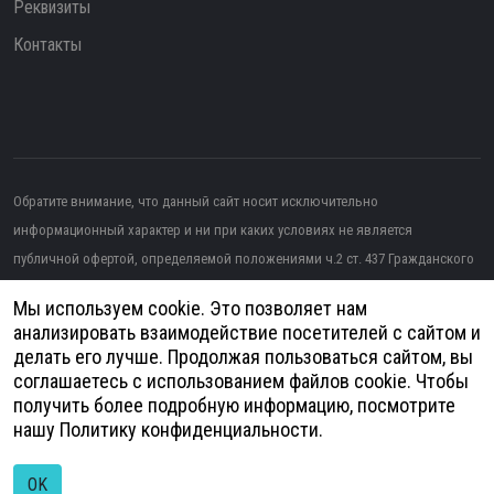
Реквизиты
Контакты
Обратите внимание, что данный сайт носит исключительно
информационный характер и ни при каких условиях не является
публичной офертой, определяемой положениями ч.2 ст. 437 Гражданского
кодекса РФ.
Мы используем cookie. Это позволяет нам
Изображение от topntp26
на Freepik
анализировать взаимодействие посетителей с сайтом и
делать его лучше. Продолжая пользоваться сайтом, вы
Политика конфиденциальности
соглашаетесь с использованием файлов cookie. Чтобы
получить более подробную информацию, посмотрите
Согласие на обработку персональных данных
нашу
Политику конфиденциальности
.
© 2026
Анатомия - Медицинское оборудование | Разработка и продвижение
сайтов -
DUKiS
OK