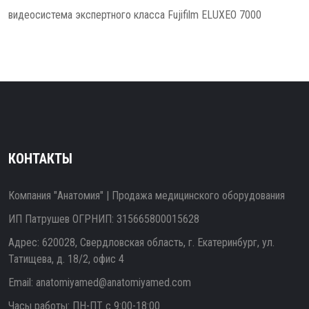
видеосистема экспертного класса Fujifilm ELUXEO 7000
КОНТАКТЫ
Компания "Анатомия" | Продажа медицинского оборудования
ИП Патрушев ОГРНИП: 315665800015628
Адрес: 620028, Свердловская область, г. Екатеринбург, ул.
Татищева, д. 18/2, офис 4
Email:
anatomiyamed@anatomiyamed.com
Часы работы: ПН-ПТ с 9:00-18:00