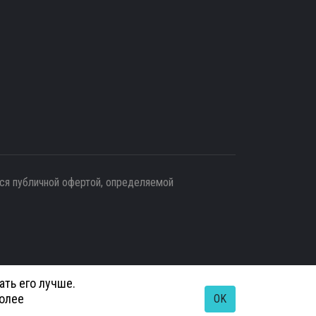
тся публичной офертой, определяемой
ать его лучше.
более
OK