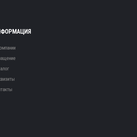
НФОРМАЦИЯ
омпании
нащение
талог
квизиты
нтакты