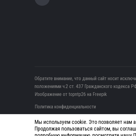
Обратите внимание, что данный сайт носит исключ
положениями ч.2 ст. 437 Гражданского кодекса РФ
Изображение от topntp26
на Freepik
Политика конфиденциальности
Согласие на обработку персональных данных
Мы используем cookie. Это позволяет нам 
Продолжая пользоваться сайтом, вы соглаш
© 2026
Анатомия - Медицинское оборудование | Р
подробную информацию, посмотрите нашу
П