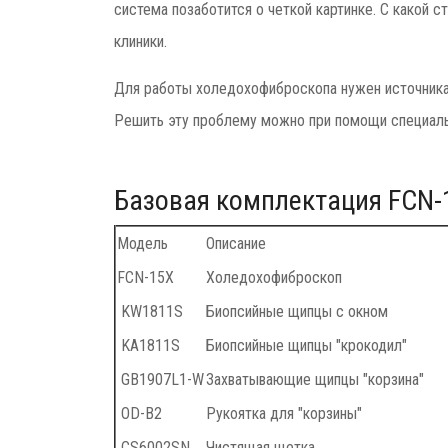
система позаботится о четкой картинке. С какой 
клиники.
Для работы холедохофиброскопа нужен источника 
Решить эту проблему можно при помощи специальн
Базовая комплектация FCN-
Модель
Описание
FCN-15X
Холедохофиброскоп
KW1811S
Биопсийные щипцы с окном
KA1811S
Биопсийные щипцы "крокодил"
GB1907L1-W
Захватывающие щипцы "корзина"
OD-B2
Рукоятка для "корзины"
CS6002SN
Чистящая щетка