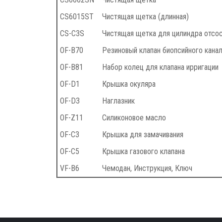
CS6015ST
Чистящая щетка (длинная)
CS-C3S
Чистящая щетка для цилиндра отсо
OF-B70
Резиновый клапан биопсийного кана
OF-B81
Набор колец для клапана ирригации
OF-D1
Крышка окуляра
OF-D3
Наглазник
OF-Z11
Силиконовое масло
OF-C3
Крышка для замачивания
OF-C5
Крышка газового клапана
VF-B6
Чемодан, Инструкция, Ключ