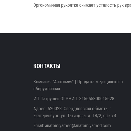
Эргономичная рукоятка снижает усталость рук вр
КОНТАКТЫ
Компания "Анатомия" | Продажа медицинского
оборудования
ИП Патрушев ОГРНИП: 315665800015628
Адрес: 620028, Свердловская область, г.
Екатеринбург, ул. Татищева, д. 18/2, офис 4
Email:
anatomiyamed@anatomiyamed.com