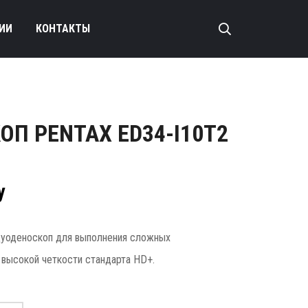
ИИ
КОНТАКТЫ
П PENTAX ED34-I10T2
у
одуоденоскоп для выполнения сложных
высокой четкости стандарта HD+.