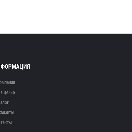
НФОРМАЦИЯ
омпании
нащение
талог
квизиты
нтакты