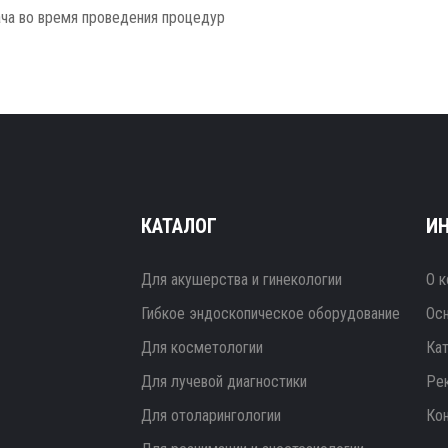
ача во время проведения процедур
КАТАЛОГ
И
Для акушерства и гинекологии
О к
Гибкое эндоскопическое оборудование
Ос
Для косметологии
Ка
Для лучевой диагностики
Ре
Для отоларингологии
Ко