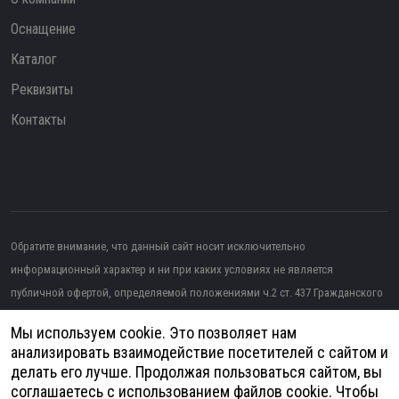
Оснащение
Каталог
Реквизиты
Контакты
Обратите внимание, что данный сайт носит исключительно
информационный характер и ни при каких условиях не является
публичной офертой, определяемой положениями ч.2 ст. 437 Гражданского
кодекса РФ.
Мы используем cookie. Это позволяет нам
Изображение от topntp26
на Freepik
анализировать взаимодействие посетителей с сайтом и
делать его лучше. Продолжая пользоваться сайтом, вы
Политика конфиденциальности
соглашаетесь с использованием файлов cookie. Чтобы