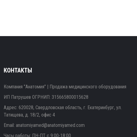
КОНТАКТЫ
Компания "Анатомия" | Продажа медицинского оборудования
ИП Патрушев ОГРНИП: 315665800015628
Адрес: 620028, Свердловская область, г. Екатеринбург, ул.
Татищева, д. 18/2, офис 4
Email:
anatomiyamed@anatomiyamed.com
Часы работы: ПН-ПТ с 9:00-18:00