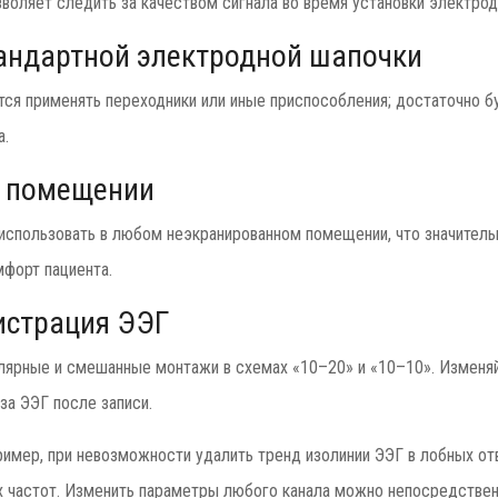
воляет следить за качеством сигнала во время установки электродо
андартной электродной шапочки
тся применять переходники или иные приспособления; достаточно б
а.
м помещении
спользовать в любом неэкранированном помещении, что значительн
мфорт пациента.
истрация ЭЭГ
лярные и смешанные монтажи в схемах «10–20» и «10–10». Изменяй
иза ЭЭГ после записи.
ример, при невозможности удалить тренд изолинии ЭЭГ в лобных от
х частот. Изменить параметры любого канала можно непосредствен