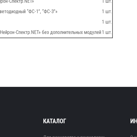
рон-Спектр.NET»
1 шт.
ветодиодный “ФС-1”, “ФС-3”»
1 шт.
1 шт.
Нейрон-Спектр.NET» без дополнительных модулей
1 шт.
КАТАЛОГ
И