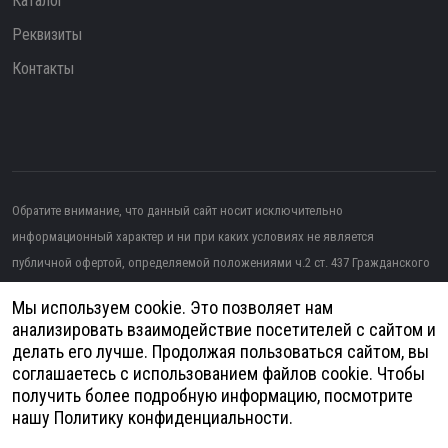
Каталог
Реквизиты
Контакты
Обратите внимание, что данный сайт носит исключительно
информационный характер и ни при каких условиях не является
публичной офертой, определяемой положениями ч.2 ст. 437 Гражданского
кодекса РФ.
Мы используем cookie. Это позволяет нам
Изображение от topntp26
на Freepik
анализировать взаимодействие посетителей с сайтом и
делать его лучше. Продолжая пользоваться сайтом, вы
Политика конфиденциальности
соглашаетесь с использованием файлов cookie. Чтобы
получить более подробную информацию, посмотрите
Согласие на обработку персональных данных
нашу
Политику конфиденциальности
.
© 2026
Анатомия - Медицинское оборудование | Разработка и продвижение