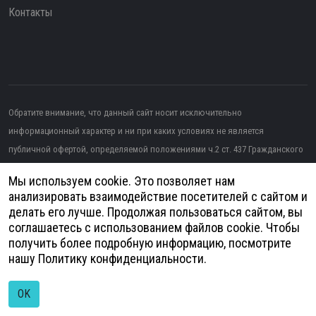
Контакты
Обратите внимание, что данный сайт носит исключительно
информационный характер и ни при каких условиях не является
публичной офертой, определяемой положениями ч.2 ст. 437 Гражданского
кодекса РФ.
Мы используем cookie. Это позволяет нам
Изображение от topntp26
на Freepik
анализировать взаимодействие посетителей с сайтом и
делать его лучше. Продолжая пользоваться сайтом, вы
Политика конфиденциальности
соглашаетесь с использованием файлов cookie. Чтобы
получить более подробную информацию, посмотрите
Согласие на обработку персональных данных
нашу
Политику конфиденциальности
.
© 2026
Анатомия - Медицинское оборудование | Разработка и продвижение
сайтов -
DUKiS
OK