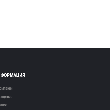
НФОРМАЦИЯ
омпании
нащение
талог