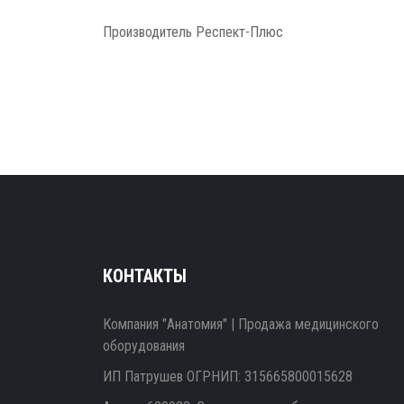
Производитель
Респект-Плюс
КОНТАКТЫ
Компания "Анатомия" | Продажа медицинского
оборудования
ИП Патрушев ОГРНИП: 315665800015628