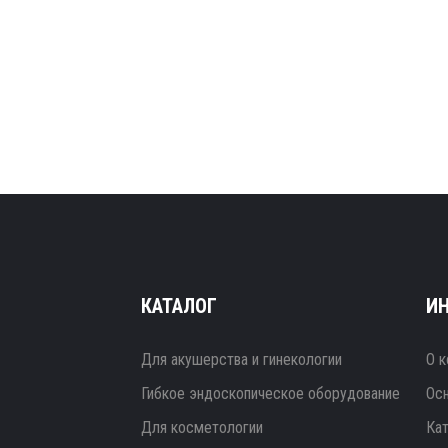
КАТАЛОГ
И
Для акушерства и гинекологии
О к
Гибкое эндоскопическое оборудование
Ос
Для косметологии
Ка