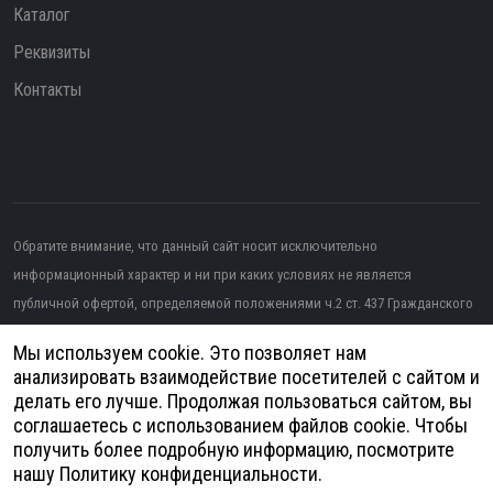
Каталог
Реквизиты
Контакты
Обратите внимание, что данный сайт носит исключительно
информационный характер и ни при каких условиях не является
публичной офертой, определяемой положениями ч.2 ст. 437 Гражданского
кодекса РФ.
Мы используем cookie. Это позволяет нам
Изображение от topntp26
на Freepik
анализировать взаимодействие посетителей с сайтом и
делать его лучше. Продолжая пользоваться сайтом, вы
Политика конфиденциальности
соглашаетесь с использованием файлов cookie. Чтобы
получить более подробную информацию, посмотрите
Согласие на обработку персональных данных
нашу
Политику конфиденциальности
.