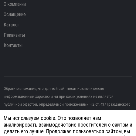
О компании
Оснащение
Каталог
Реквизиты
Контакты
Обратите внимание, что данный сайт носит исключительно
информационный характер и ни при каких условиях не является
публичной офертой, определяемой положениями ч.2 ст. 437 Гражданского
кодекса РФ.
Мы используем cookie. Это позволяет нам
Изображение от topntp26
на Freepik
анализировать взаимодействие посетителей с сайтом и
делать его лучше. Продолжая пользоваться сайтом, вы
Политика конфиденциальности